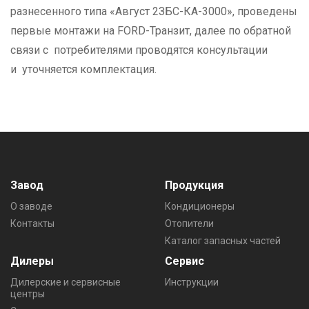
разнесенного типа «Август 2ЗБС-КА-3000», проведены
первые монтажи на FORD-Транзит, далее по обратной
связи с потребителями проводятся консультации
и уточняется комплектация.
Завод
Продукция
О заводе
Кондиционеры
Контакты
Отопители
Каталог запасных частей
Дилеры
Сервис
Дилерские и сервисные
Инструкции
центры